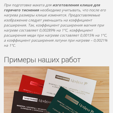
При подготовке макета для
изготовления клише для
горячего тиснения
необходимо учитывать, что после его
нагрева размеры клише изменятся. Предоставляемые
изображение следует уменьшить на коэффициент
расширения. Так, коэффициент расширения магния при
нагреве составляет 0,00289% на 1°C, коэффициент
расширения меди при нагреве составляет 0,0015% на 1°C,
а коэффициент расширения латуни при нагреве – 0,0021%
на 1°C.
Примеры наших работ