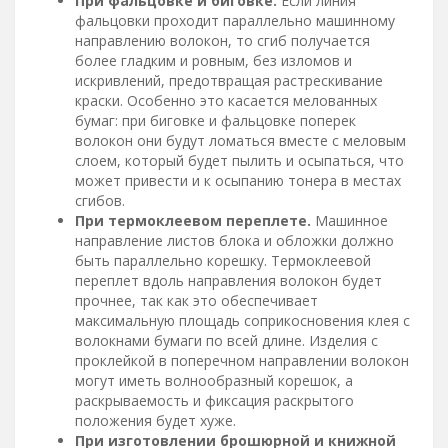
При фальцовке и биговке.
Если линия
фальцовки проходит параллельно машинному
направлению волокон, то сгиб получается
более гладким и ровным, без изломов и
искривлений, предотвращая растрескивание
краски. Особенно это касается мелованных
бумаг: при биговке и фальцовке поперек
волокон они будут ломаться вместе с меловым
слоем, который будет пылить и осыпаться, что
может привести и к осыпанию тонера в местах
сгибов.
При термоклеевом переплете.
Машинное
направление листов блока и обложки должно
быть параллельно корешку. Термоклеевой
переплет вдоль направления волокон будет
прочнее, так как это обеспечивает
максимальную площадь соприкосновения клея с
волокнами бумаги по всей длине. Изделия с
проклейкой в поперечном направлении волокон
могут иметь волнообразный корешок, а
раскрываемость и фиксация раскрытого
положения будет хуже.
При изготовлении брошюрной и книжной