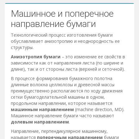
Блог
Машинное и поперечное
Сервисы
направление бумаги
Технологический процесс изготовления бумаги
обуславливает анизотропию и неоднородность ее
структуры.
Анизотропия бумаги
– это изменение ее свойств в
зависимости как от направления листа (по ширине и
длине), так и от стороны листа (верхней и сеточной).
В процессе формирования бумажного полотна
длинные волокна целлюлозы и древесной массы
преимущественно располагаются по ходу движения
сетки бумагоделательной машины в одном,
продольном направлении, которое называется
машинным направлением
(machine direction, MD).
Машинное направление бумаги часто называют
долевым направлением
.
Направление, перпендикулярное машинному,
называется
поперечным направлением
бумаги